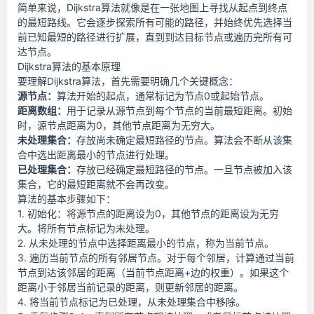
简单来说，Dijkstra算法就像是在一张地图上寻找从起点到终点
的最短路线。它会逐步探索所有可能的路径，并始终优先选择当
前已知最短的路径进行扩展，直到到达目标节点或遍历完所有可
达节点。
Dijkstra算法的基本原理
要理解Dijkstra算法，首先需要明确几个关键概念：
源节点：
算法开始的起点，通常标记为节点0或起始节点。
距离数组：
用于记录从源节点到每个节点的当前最短距离。初始
时，源节点距离为0，其他节点距离为无穷大。
未处理集合：
存放尚未确定最短路径的节点。算法会不断从该集
合中选出距离最小的节点进行处理。
已处理集合：
存放已经确定最短路径的节点。一旦节点被加入该
集合，它的最短距离就不会再改变。
算法的基本步骤如下：
1. 初始化：将源节点的距离设为0，其他节点的距离设为无穷
大。将所有节点标记为未处理。
2. 从未处理的节点中选择距离最小的节点，称为当前节点。
3. 遍历当前节点的所有邻居节点。对于每个邻居，计算通过当前
节点到达该邻居的距离（当前节点距离+边的权重）。如果这个
距离小于邻居当前记录的距离，则更新邻居的距离。
4. 将当前节点标记为已处理，从未处理集合中移除。