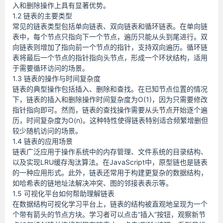
入和删除操作上具有显著优势。
1.2 链表的主要类型
常见的链表类型包括单向链表、双向链表和循环链表。在单向链
表中，每个节点只指向下一个节点，遍历只能从头到尾进行。双
向链表则增加了指向前一个节点的指针，支持双向遍历。循环链
表将最后一个节点的指针指向头节点，形成一个环状结构，适用
于需要循环访问的场景。
1.3 链表的操作与时间复杂度
链表的典型操作包括插入、删除和查找。在已知节点位置的情况
下，链表的插入和删除操作时间复杂度为O(1)，因为只需要修改
指针指向即可。然而，链表的查找操作需要从头节点开始逐个遍
历，时间复杂度为O(n)。这种特性使得链表特别适合频繁增删但
较少随机访问的场景。
1.4 链表的应用场景
链表广泛应用于操作系统中的内存管理、文件系统的目录结构、
以及实现LRU缓存淘汰算法。在JavaScript中，原型链也是链表
的一种应用形式。此外，链表还常用于构建更复杂的数据结构，
如哈希表的链地址法解决冲突、图的邻接表表示等。
1.5 可视化平台如何帮助理解链表
在数据结构可视化学习平台上，链表的结构被直观地呈现为一个
个带有箭头的节点方块。学习者可以点击“插入”按钮，观察新节