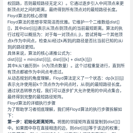
权回路，否则最短路径无定义）。它通过逐步引入中间顶点来更
新顶点对之间的距离，最终得到所有顶点对的最短路径长度。
Floyd算法的核心原理
Floyd算法的思想非常简洁而优雅。它维护一个二维数组dist[]
[]，其中dist[i][j]表示从顶点i到顶点j的当前最短距离。算法的执
行过程可以概括为：对于每一对顶点(i, j)，尝试将每一个其他顶
点k作为中间点，检查从i经过k再到j的路径是否比当前已知的从i
到j的路径更短。
具体来说，算法的核心递推公式为：
dist[i][j] = min(dist[i][j], dist[i][k] + dist[k][j])
其中k从1遍历到n（n为顶点数量）。这个过程重复进行，直到所
有顶点都被作为中间点考虑过。
从动态规划的角度理解，Floyd算法定义了一个状态：dp[k][i][j]
表示允许使用前k个顶点作为中间点时，从i到j的最短路径长度。
通过状态转移方程，我们可以逐步扩大允许使用的中间点集合，
最终得到完整的最短路径矩阵。
Floyd算法的详细执行步骤
为了帮助学习者彻底理解，我们将Floyd算法的执行步骤拆解如
下：
第一步：初始化距离矩阵。
将图的邻接矩阵直接复制到dist[][]
中。如果图中存在直接相连的边，则dist[i][j]等于该边的权重；