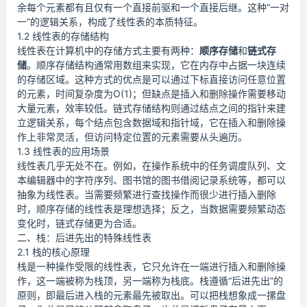
余每个元素都有且仅有一个直接前驱和一个直接后继。这种“一对
一”的逻辑关系，构成了线性表的本质特征。
1.2 线性表的存储结构
线性表在计算机中的存储方式主要有两种：
顺序存储
和
链式存
储
。顺序存储结构通常用数组来实现，它在内存中占据一块连续
的存储区域。这种方式的优点是可以通过下标直接访问任意位置
的元素，时间复杂度为O(1)；但缺点是插入和删除操作需要移动
大量元素，效率较低。链式存储结构则通过结点之间的指针来建
立逻辑关系，每个结点包含数据域和指针域，它在插入和删除操
作上非常灵活，但访问特定位置的元素需要从头遍历。
1.3 线性表的应用场景
线性表几乎无处不在。例如，在操作系统中的任务调度队列、文
本编辑器中的字符序列、图书馆的图书借阅记录系统等，都可以
抽象为线性表。当需要频繁进行查找操作而很少进行插入删除
时，顺序存储的线性表是理想选择；反之，当数据需要频繁动态
变化时，链式存储更为合适。
二、栈：后进先出的特殊线性表
2.1 栈的核心原理
栈是一种操作受限的线性表，它只允许在一端进行插入和删除操
作，这一端被称为栈顶，另一端称为栈底。栈遵循“后进先出”的
原则，即最后进入栈的元素最先被取出。可以把栈想象成一摞盘