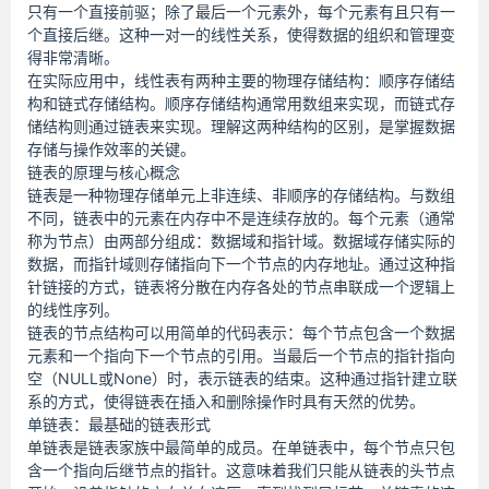
只有一个直接前驱；除了最后一个元素外，每个元素有且只有一
个直接后继。这种一对一的线性关系，使得数据的组织和管理变
得非常清晰。
在实际应用中，线性表有两种主要的物理存储结构：顺序存储结
构和链式存储结构。顺序存储结构通常用数组来实现，而链式存
储结构则通过链表来实现。理解这两种结构的区别，是掌握数据
存储与操作效率的关键。
链表的原理与核心概念
链表是一种物理存储单元上非连续、非顺序的存储结构。与数组
不同，链表中的元素在内存中不是连续存放的。每个元素（通常
称为节点）由两部分组成：数据域和指针域。数据域存储实际的
数据，而指针域则存储指向下一个节点的内存地址。通过这种指
针链接的方式，链表将分散在内存各处的节点串联成一个逻辑上
的线性序列。
链表的节点结构可以用简单的代码表示：每个节点包含一个数据
元素和一个指向下一个节点的引用。当最后一个节点的指针指向
空（NULL或None）时，表示链表的结束。这种通过指针建立联
系的方式，使得链表在插入和删除操作时具有天然的优势。
单链表：最基础的链表形式
单链表是链表家族中最简单的成员。在单链表中，每个节点只包
含一个指向后继节点的指针。这意味着我们只能从链表的头节点