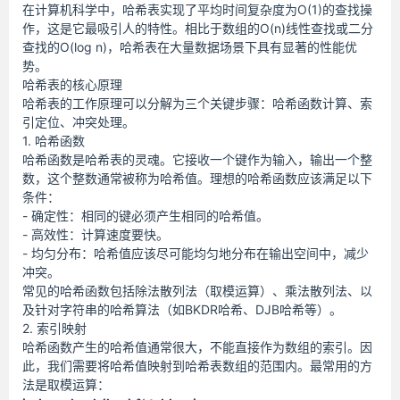
在计算机科学中，哈希表实现了平均时间复杂度为O(1)的查找操
作，这是它最吸引人的特性。相比于数组的O(n)线性查找或二分
查找的O(log n)，哈希表在大量数据场景下具有显著的性能优
势。
哈希表的核心原理
哈希表的工作原理可以分解为三个关键步骤：哈希函数计算、索
引定位、冲突处理。
1. 哈希函数
哈希函数是哈希表的灵魂。它接收一个键作为输入，输出一个整
数，这个整数通常被称为哈希值。理想的哈希函数应该满足以下
条件：
- 确定性：相同的键必须产生相同的哈希值。
- 高效性：计算速度要快。
- 均匀分布：哈希值应该尽可能均匀地分布在输出空间中，减少
冲突。
常见的哈希函数包括除法散列法（取模运算）、乘法散列法、以
及针对字符串的哈希算法（如BKDR哈希、DJB哈希等）。
2. 索引映射
哈希函数产生的哈希值通常很大，不能直接作为数组的索引。因
此，我们需要将哈希值映射到哈希表数组的范围内。最常用的方
法是取模运算：