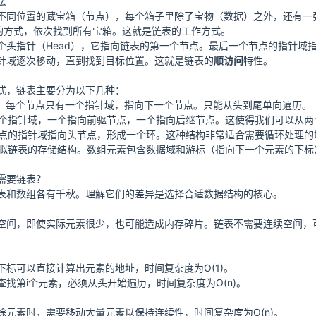
法
不同位置的藏宝箱（节点），每个箱子里除了宝物（数据）之外，还有一
”的方式，依次找到所有宝箱。这就是链表的工作方式。
个头指针（Head），它指向链表的第一个节点。最后一个节点的指针域指
针域逐次移动，直到找到目标位置。这就是链表的
顺访问
特性。
式，链表主要分为以下几种：
。每个节点只有一个指针域，指向下一个节点。只能从头到尾单向遍历。
个指针域，一个指向前驱节点，一个指向后继节点。这使得我们可以从两
点的指针域指向头节点，形成一个环。这种结构非常适合需要循环处理的
拟链表的存储结构。数组元素包含数据域和游标（指向下一个元素的下标
需要链表？
表和数组各有千秋。理解它们的差异是选择合适数据结构的核心。
空间，即使实际元素很少，也可能造成内存碎片。链表不需要连续空间，
下标可以直接计算出元素的地址，时间复杂度为O(1)。
找第i个元素，必须从头开始遍历，时间复杂度为O(n)。
除元素时，需要移动大量元素以保持连续性，时间复杂度为O(n)。