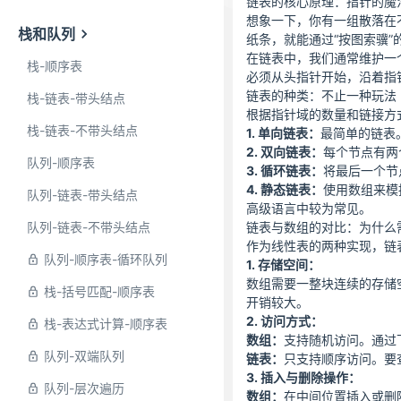
链表的核心原理：指针的魔
想象一下，你有一组散落在
栈和队列
纸条，就能通过“按图索骥
在链表中，我们通常维护一
栈-顺序表
必须从头指针开始，沿着指
链表的种类：不止一种玩法
栈-链表-带头结点
根据指针域的数量和链接方
栈-链表-不带头结点
1. 单向链表：
最简单的链表
2. 双向链表：
每个节点有两
队列-顺序表
3. 循环链表：
将最后一个节
4. 静态链表：
使用数组来模
队列-链表-带头结点
高级语言中较为常见。
队列-链表-不带头结点
链表与数组的对比：为什么
作为线性表的两种实现，链
队列-顺序表-循环队列
1. 存储空间：
数组需要一整块连续的存储
栈-括号匹配-顺序表
开销较大。
2. 访问方式：
栈-表达式计算-顺序表
数组：
支持随机访问。通过
队列-双端队列
链表：
只支持顺序访问。要查
3. 插入与删除操作：
队列-层次遍历
数组：
在中间位置插入或删