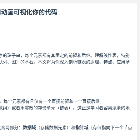
使用动画可视化你的代码
序的珠子串，每个元素都有其固定的前驱和后继。理解线性表，特别
队列、图）的基石。本文将为你深入剖析链表的原理、特点、应用场
。
，每个元素都有且仅有一个直接前驱和一个直接后继。
数组）或者用零散的存储单元（链表）。这正是学习者容易混淆的地
包含两部分：
数据域
（存储数据元素）和
指针域
（存储指向下一个节点