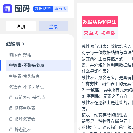
图码
数据结构
动画版
注册
登录
线性表
线性表与链表：数据结构入
对于每一位数据结构与算法
顺序表-数组
是其两种主要存储方式——
景，并介绍如何利用数据结
单链表-不带头节点
什么是线性表？
单链表-带头结点
线性表，顾名思义，是具有
1. 有穷性：
线性表中的元素
双链表-不带头结点
2. 一致性：
表中所有元素的
3. 序列性：
元素之间存在一
双链表-带头结点
线性表在逻辑上是连续的，
循环单链表
方。
链表：动态存储的线性表
循环双链表
链表是一种物理存储单元上
的地址）。通过指针的链接
静态链表