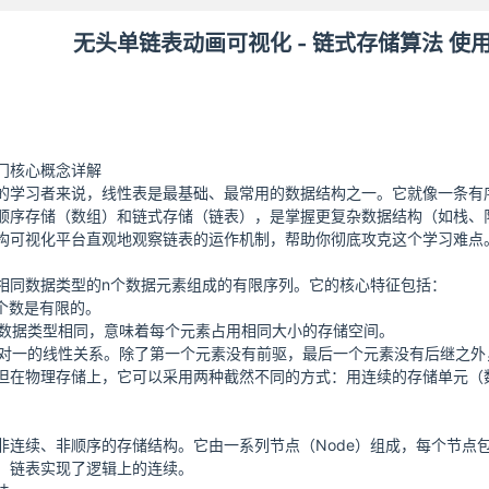
无头单链表动画可视化 - 链式存储算法 
门核心概念详解
的学习者来说，线性表是最基础、最常用的数据结构之一。它就像一条有
顺序存储（数组）和链式存储（链表），是掌握更复杂数据结构（如栈、
构可视化平台直观地观察链表的运作机制，帮助你彻底攻克这个学习难点
相同数据类型的n个数据元素组成的有限序列。它的核心特征包括：
个数是有限的。
数据类型相同，意味着每个元素占用相同大小的存储空间。
对一的线性关系。除了第一个元素没有前驱，最后一个元素没有后继之外
但在物理存储上，它可以采用两种截然不同的方式：用连续的存储单元（
非连续、非顺序的存储结构。它由一系列节点（Node）组成，每个节点
，链表实现了逻辑上的连续。