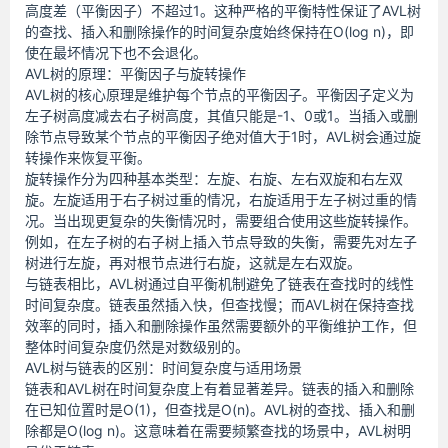
高度差（平衡因子）不超过1。这种严格的平衡特性保证了AVL树
的查找、插入和删除操作的时间复杂度始终保持在O(log n)，即
使在最坏情况下也不会退化。
AVL树的原理：平衡因子与旋转操作
AVL树的核心原理是维护每个节点的平衡因子。平衡因子定义为
左子树高度减去右子树高度，其值只能是-1、0或1。当插入或删
除节点导致某个节点的平衡因子绝对值大于1时，AVL树会通过旋
转操作来恢复平衡。
旋转操作分为四种基本类型：左旋、右旋、左右双旋和右左双
旋。左旋适用于右子树过重的情况，右旋适用于左子树过重的情
况。当出现更复杂的失衡情况时，需要组合使用这些旋转操作。
例如，在左子树的右子树上插入节点导致的失衡，需要先对左子
树进行左旋，再对根节点进行右旋，这就是左右双旋。
与链表相比，AVL树通过自平衡机制避免了链表在查找时的线性
时间复杂度。链表虽然插入快，但查找慢；而AVL树在保持查找
效率的同时，插入和删除操作虽然需要额外的平衡维护工作，但
整体时间复杂度仍然是对数级别的。
AVL树与链表的区别：时间复杂度与适用场景
链表和AVL树在时间复杂度上有着显著差异。链表的插入和删除
在已知位置时是O(1)，但查找是O(n)。AVL树的查找、插入和删
除都是O(log n)。这意味着在需要频繁查找的场景中，AVL树明